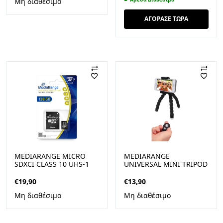
Μη διαθέσιμο
ADAPTER (SDCS2/64GB)
RGB
was:
τιμή
€11,90.
είναι:
ΑΓΟΡΑΣΕ ΤΩΡΑ
€8,10.
MEDIARANGE MICRO
MEDIARANGE
SDXCI CLASS 10 UHS-1
UNIVERSAL MINI TRIPOD
WITH SD ADAPTOR 128
WITH FLEXIBLE LEGS
GB (EXTENDED
AND REMOTE SHUTTER,
€
19,90
€
13,90
CAPACITY) (MR945)
BLACK (MRMA205)
Μη διαθέσιμο
Μη διαθέσιμο