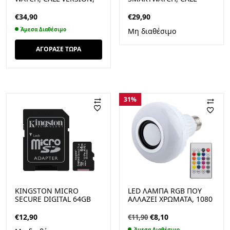
ΜΑΥΡΟ
VERSION, ΜΑΥΡΟ
€
34,90
€
29,90
Άμεσα Διαθέσιμο
Μη διαθέσιμο
ΑΓΟΡΑΣΕ ΤΩΡΑ
31%
KINGSTON MICRO
LED ΛΆΜΠΑ RGB ΠΟΥ
SECURE DIGITAL 64GB
ΑΛΛΆΖΕΙ ΧΡΏΜΑΤΑ, 1080
MICROSDXC CANVAS
LM ΦΩΤΕΙΝΌΤΗΤΑ ΚΑΙ
SELECT PLUS 80R CL10
ΗΧΕΊΟ BLUETOOTH &
Original
Η
€
12,90
€
8,10
€
11,90
UHS-I CARD + SD
ΧΕΙΡΙΣΤΉΡΙΟ E27 12W
price
τρέχουσα
Άμεσα Διαθέσιμο