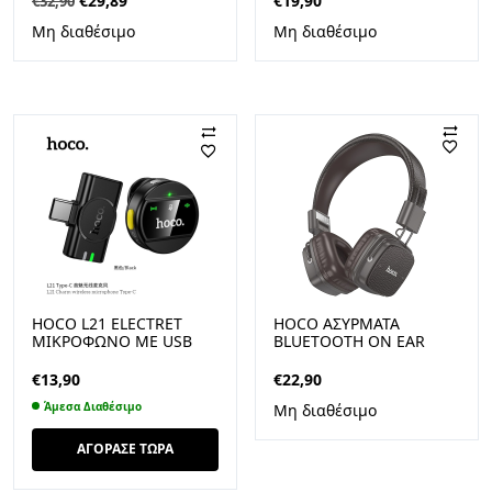
€
29,89
€
19,90
€
32,90
price
τρέχουσα
Μη διαθέσιμο
Μη διαθέσιμο
was:
τιμή
€32,90.
είναι:
€29,89.
HOCO L21 ELECTRET
HOCO ΑΣΎΡΜΑΤΑ
ΜΙΚΡΌΦΩΝΟ ΜΕ USB
BLUETOOTH ON EAR
TYPE-C ΠΈΤΟΥ
ΑΚΟΥΣΤΙΚΆ ΚΑΦΈ W56
€
13,90
€
22,90
Άμεσα Διαθέσιμο
Μη διαθέσιμο
ΑΓΟΡΑΣΕ ΤΩΡΑ