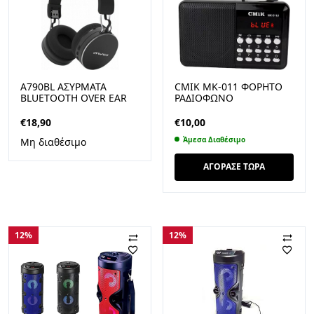
A790BL ΑΣΎΡΜΑΤΑ
CMIK MK-011 ΦΟΡΗΤΌ
BLUETOOTH OVER EAR
ΡΑΔΙΌΦΩΝΟ
ΑΚΟΥΣΤΙΚΆ ΜΑΎΡΑ
ΕΠΑΝΑΦΟΡΤΙΖΌΜΕΝΟ
ΜΕ USB ΜΑΎΡΟ
€
18,90
€
10,00
Άμεσα Διαθέσιμο
Μη διαθέσιμο
ΑΓΟΡΑΣΕ ΤΩΡΑ
12%
12%