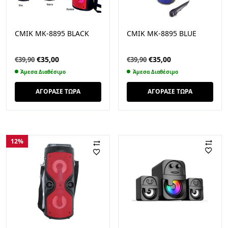
CMIK MK-8895 BLACK
CMIK MK-8895 BLUE
Original
Η
Original
Η
€
35,00
€
35,00
€
39,90
€
39,90
price
τρέχουσα
price
τρέχουσα
Άμεσα Διαθέσιμο
Άμεσα Διαθέσιμο
was:
τιμή
was:
τιμή
€39,90.
είναι:
€39,90.
είναι:
ΑΓΟΡΑΣΕ ΤΩΡΑ
ΑΓΟΡΑΣΕ ΤΩΡΑ
€35,00.
€35,00.
12%