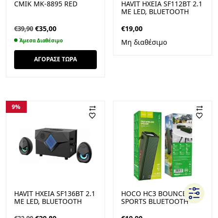
CMIK MK-8895 RED
HAVIT ΗΧΕΙΑ SF112BT 2.1
ΜΕ LED, BLUETOOTH
Original
Η
€
35,00
€
19,00
€
39,90
price
τρέχουσα
Άμεσα Διαθέσιμο
Μη διαθέσιμο
was:
τιμή
€39,90.
είναι:
ΑΓΟΡΑΣΕ ΤΩΡΑ
€35,00.
9%
HAVIT ΗΧΕΙΑ SF136BT 2.1
HOCO HC3 BOUNCE
ΜΕ LED, BLUETOOTH
SPORTS BLUETOOTH
ΗΧΕΙΟ, ΠΡΑΣΙΝΟ
Original
Η