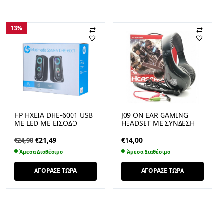
13%
HP ΗΧΕΙΑ DHE-6001 USB
J09 ON EAR GAMING
ΜΕ LED ΜΕ ΕΙΣΟΔΟ
HEADSET ΜΕ ΣΎΝΔΕΣΗ
ΑΚΟΥΣΤΙΚΩΝ
2×3.5MM / 3.5MM
Original
Η
€
21,49
€
14,00
€
24,90
price
τρέχουσα
Άμεσα Διαθέσιμο
Άμεσα Διαθέσιμο
was:
τιμή
€24,90.
είναι:
ΑΓΟΡΑΣΕ ΤΩΡΑ
ΑΓΟΡΑΣΕ ΤΩΡΑ
€21,49.