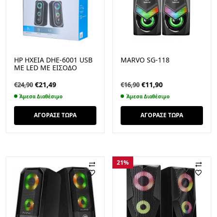
HP ΗΧΕΙΑ DHE-6001 USB
MARVO SG-118
ΜΕ LED ΜΕ ΕΙΣΟΔΟ
ΑΚΟΥΣΤΙΚΩΝ
Original
Η
Original
Η
€
21,49
€
11,90
€
24,90
€
16,90
price
τρέχουσα
price
τρέχουσα
Άμεσα Διαθέσιμο
Άμεσα Διαθέσιμο
was:
τιμή
was:
τιμή
€24,90.
είναι:
€16,90.
είναι:
ΑΓΟΡΑΣΕ ΤΩΡΑ
ΑΓΟΡΑΣΕ ΤΩΡΑ
€21,49.
€11,90.
21%