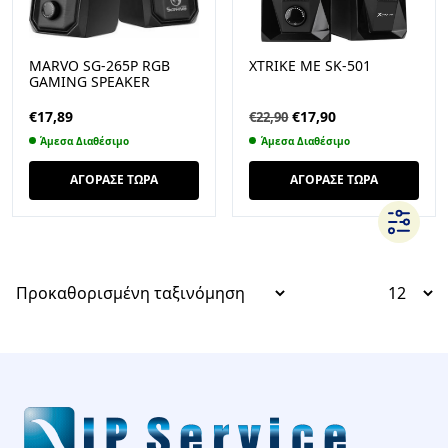
MARVO SG-265P RGB
XTRIKE ME SK-501
GAMING SPEAKER
Original
Η
€
17,89
€
17,90
€
22,90
price
τρέχουσα
Άμεσα Διαθέσιμο
Άμεσα Διαθέσιμο
was:
τιμή
€22,90.
είναι:
ΑΓΟΡΑΣΕ ΤΩΡΑ
ΑΓΟΡΑΣΕ ΤΩΡΑ
€17,90.