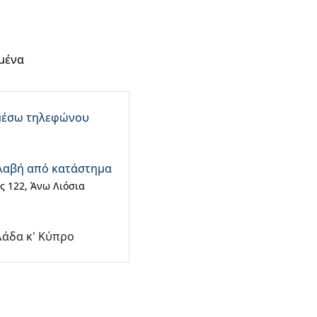
μένα
μέσω τηλεφώνου
λαβή από κατάστημα
 122, Άνω Λιόσια
λάδα κ' Κύπρο