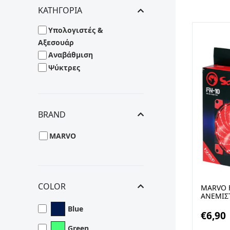
ΚΑΤΗΓΟΡΙΑ
Υπολογιστές &
Αξεσουάρ
Αναβάθμιση
Ψύκτρες
BRAND
MARVO
COLOR
MARVO 
ΑΝΕΜΙΣ
ΜΕ ΚΟΚ
Blue
€
6,90
Green