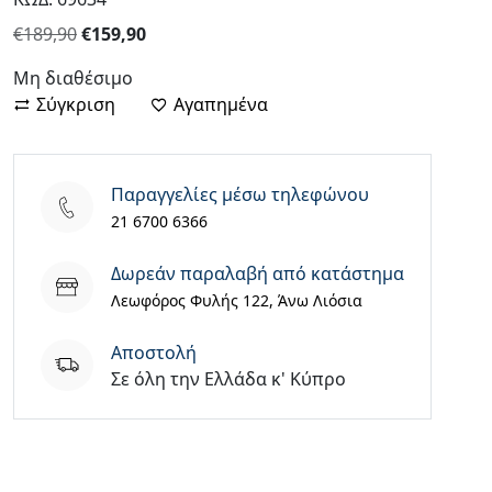
Original
Η
€
189,90
€
159,90
price
τρέχουσα
Μη διαθέσιμο
was:
τιμή
Σύγκριση
Αγαπημένα
€189,90.
είναι:
€159,90.
Παραγγελίες μέσω τηλεφώνου
21 6700 6366
Δωρεάν παραλαβή από κατάστημα
Λεωφόρος Φυλής 122, Άνω Λιόσια
Aποστολή
Σε όλη την Ελλάδα κ' Κύπρο