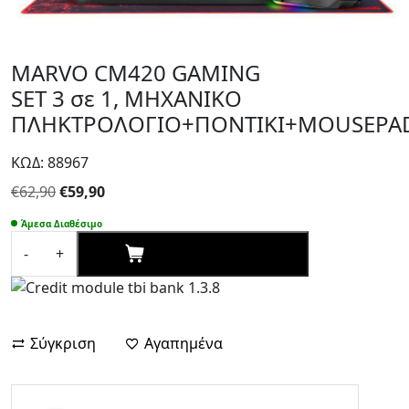
MARVO CM420 GAMING
SET 3 σε 1, ΜΗΧΑΝΙΚΟ
ΠΛΗΚΤΡΟΛΟΓΙΟ+ΠΟΝΤΙΚΙ+MOUSEPA
ΚΩΔ: 88967
Original
Η
€
62,90
€
59,90
price
τρέχουσα
Άμεσα Διαθέσιμο
was:
τιμή
ΑΓΟΡΑΣΕ ΤΩΡΑ
-
+
€62,90.
είναι:
MARVO
€59,90.
CM420
GAMING
SET
Σύγκριση
Αγαπημένα
3
σε
1,