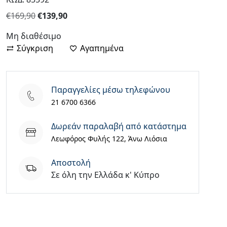
Original
Η
€
169,90
€
139,90
price
τρέχουσα
Μη διαθέσιμο
was:
τιμή
Σύγκριση
Αγαπημένα
€169,90.
είναι:
€139,90.
Παραγγελίες μέσω τηλεφώνου
21 6700 6366
Δωρεάν παραλαβή από κατάστημα
Λεωφόρος Φυλής 122, Άνω Λιόσια
Aποστολή
Σε όλη την Ελλάδα κ' Κύπρο