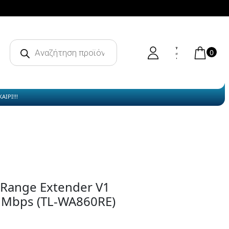
Products
search
0
ΙΡΙ!!!
 Range Extender V1
 Mbps (TL-WA860RE)