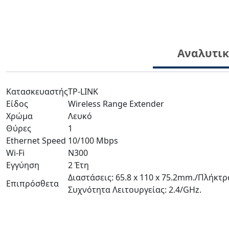
Αναλυτι
Κατασκευαστής
TP-LINK
Είδος
Wireless Range Extender
Χρώμα
Λευκό
Θύρες
1
Ethernet Speed
10/100 Mbps
Wi-Fi
Ν300
Εγγύηση
2 Έτη
Διαστάσεις: 65.8 x 110 x 75.2mm./Πλήκτρ
Επιπρόσθετα
Συχνότητα Λειτουργείας: 2.4/GHz.