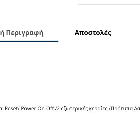
κή Περιγραφή
Αποστολές
α: Reset/ Power On-Off./2 εξωτερικές κεραίες./Πρότυπα Α