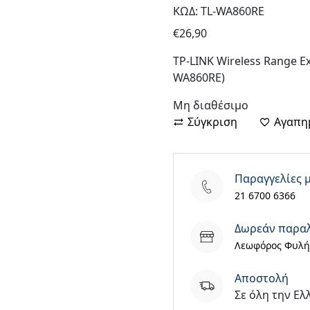
ΚΩΔ: TL-WA860RE
€
26,90
TP-LINK Wireless Range E
WA860RE)
Μη διαθέσιμο
Σύγκριση
Αγαπη
Παραγγελίες 
21 6700 6366
Δωρεάν παρα
Λεωφόρος Φυλής
Aποστολή
Σε όλη την Ελ