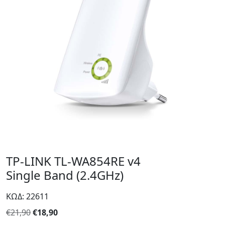
TP-LINK TL-WA854RE v4
Single Band (2.4GHz)
ΚΩΔ: 22611
Original
Η
€
21,90
€
18,90
price
τρέχουσα