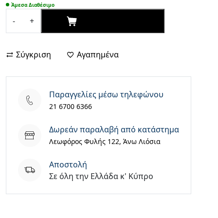
Άμεσα Διαθέσιμο
was:
τιμή
ΑΓΟΡΑΣΕ ΤΩΡΑ
-
+
€21,90.
είναι:
TP-
€18,90.
LINK
TL-
Σύγκριση
Αγαπημένα
WA854RE
v4
Single
Παραγγελίες μέσω τηλεφώνου
Band
21 6700 6366
(2.4GHz)
ποσότητα
Δωρεάν παραλαβή από κατάστημα
Λεωφόρος Φυλής 122, Άνω Λιόσια
Aποστολή
Σε όλη την Ελλάδα κ' Κύπρο