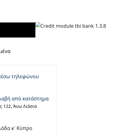
ΡΑΣΕ ΤΩΡΑ
μένα
μέσω τηλεφώνου
λαβή από κατάστημα
 122, Άνω Λιόσια
λάδα κ' Κύπρο