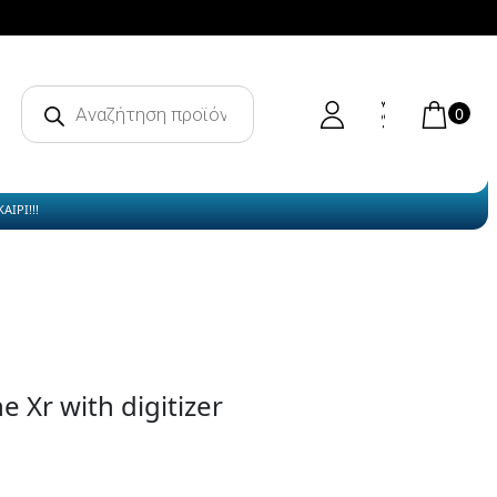
Products
search
0
ΙΡΙ!!!
 Xr with digitizer