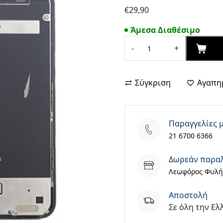
€
29,90
Άμεσα Διαθέσιμο
LCD
ΑΓΟ
-
+
Screen
iPhone
Xr
Σύγκριση
Αγαπη
with
digitizer
black
Παραγγελίες 
(HD
21 6700 6366
Incell)
ποσότητα
Δωρεάν παρα
Λεωφόρος Φυλής
Aποστολή
Σε όλη την Ελ