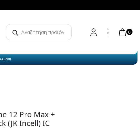
Products
search
0
ΙΡΙ!!!
ne 12 Pro Max +
 (JK Incell) IC