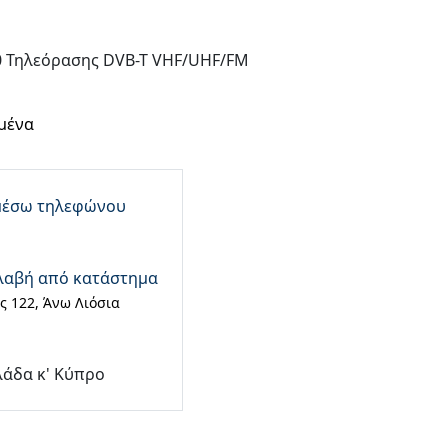
0 Τηλεόρασης DVB-T VHF/UHF/FM
μένα
μέσω τηλεφώνου
λαβή από κατάστημα
 122, Άνω Λιόσια
λάδα κ' Κύπρο