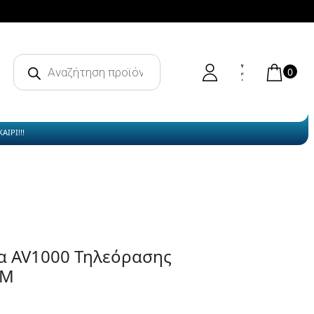
Products
search
0
ΙΡΙ!!!
α AV1000 Τηλεόρασης
FM