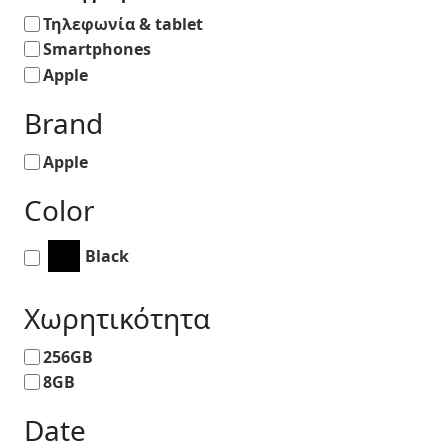
Τηλεφωνία & tablet
Smartphones
Apple
Brand
Apple
Color
Black
Χωρητικότητα
256GB
8GB
Date