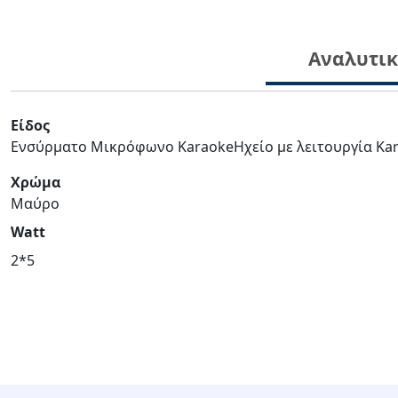
Αναλυτι
Είδος
Ενσύρματο Μικρόφωνο KaraokeΗχείο με λειτουργία Ka
Χρώμα
Μαύρο
Watt
2*5