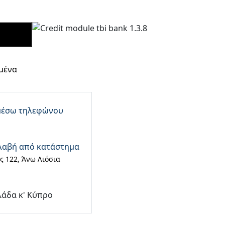
 ΤΩΡΑ
μένα
μέσω τηλεφώνου
λαβή από κατάστημα
 122, Άνω Λιόσια
λάδα κ' Κύπρο