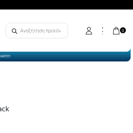
Products
search
0
ΙΡΙ!!!
ack