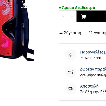
price
τρέχουσα
Άμεσα Διαθέσιμο
was:
τιμή
€39,90.
είναι:
ΑΓΟΡΑΣΕ
-
+
Cmik
€35,00.
MK-
8895
Σύγκριση
Αγαπη
Black
ποσότητα
Παραγγελίες 
21 6700 6366
Δωρεάν παρα
Λεωφόρος Φυλής
Aποστολή
Σε όλη την Ελ