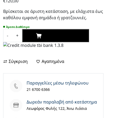
€
120,00
Βρίσκεται σε άριστη κατάσταση, με ελάχιστα έως
καθόλου εμφανή σημάδια ή γρατζουνιές.
Άμεσα Διαθέσιμο
ΑΓΟΡΑΣΕ ΤΩΡΑ
-
+
Samsung
Galaxy
A17
5G
Σύγκριση
Αγαπημένα
Dual
SIM
(4/128GB)
Γκρι
Παραγγελίες μέσω τηλεφώνου
GRADE
21 6700 6366
A
ποσότητα
Δωρεάν παραλαβή από κατάστημα
Λεωφόρος Φυλής 122, Άνω Λιόσια