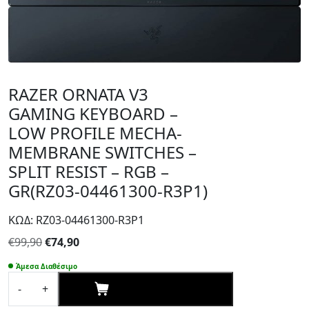
RAZER ORNATA V3
GAMING KEYBOARD –
LOW PROFILE MECHA-
MEMBRANE SWITCHES –
SPLIT RESIST – RGB –
GR(RZ03-04461300-R3P1)
ΚΩΔ: RZ03-04461300-R3P1
Original
Η
€
99,90
€
74,90
price
τρέχουσα
Άμεσα Διαθέσιμο
was:
τιμή
ΑΓΟΡΑΣΕ ΤΩΡΑ
-
+
€99,90.
είναι:
RAZER
€74,90.