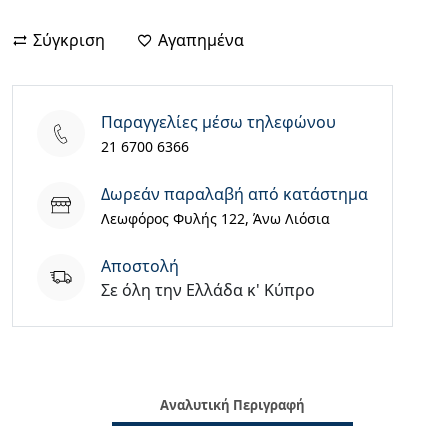
ORNATA
V3
Σύγκριση
Αγαπημένα
GAMING
KEYBOARD
–
Παραγγελίες μέσω τηλεφώνου
LOW
21 6700 6366
PROFILE
MECHA-
Δωρεάν παραλαβή από κατάστημα
MEMBRANE
Λεωφόρος Φυλής 122, Άνω Λιόσια
SWITCHES
–
Aποστολή
SPLIT
Σε όλη την Ελλάδα κ' Κύπρο
RESIST
–
RGB
–
GR(RZ03-
Αναλυτική Περιγραφή
04461300-
R3P1)