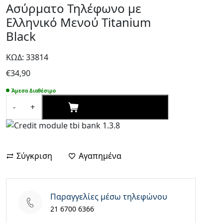
Ασύρματο Τηλέφωνο με
Ελληνικό Μενού Titanium
Black
ΚΩΔ: 33814
€
34,90
Άμεσα Διαθέσιμο
ΑΓΟΡΑΣΕ ΤΩΡΑ
-
+
Panasonic
KX-
TG2511
Ασύρματο
Σύγκριση
Αγαπημένα
Τηλέφωνο
με
Ελληνικό
Μενού
Παραγγελίες μέσω τηλεφώνου
Titanium
21 6700 6366
Black