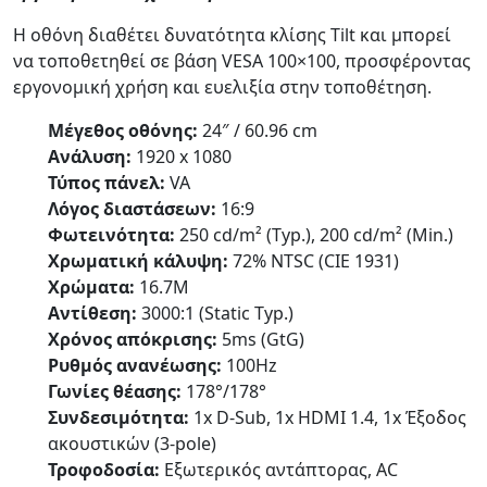
Η οθόνη διαθέτει δυνατότητα κλίσης Tilt και μπορεί
να τοποθετηθεί σε βάση VESA 100×100, προσφέροντας
εργονομική χρήση και ευελιξία στην τοποθέτηση.
Μέγεθος οθόνης:
24″ / 60.96 cm
Ανάλυση:
1920 x 1080
Τύπος πάνελ:
VA
Λόγος διαστάσεων:
16:9
Φωτεινότητα:
250 cd/m² (Typ.), 200 cd/m² (Min.)
Χρωματική κάλυψη:
72% NTSC (CIE 1931)
Χρώματα:
16.7M
Αντίθεση:
3000:1 (Static Typ.)
Χρόνος απόκρισης:
5ms (GtG)
Ρυθμός ανανέωσης:
100Hz
Γωνίες θέασης:
178°/178°
Συνδεσιμότητα:
1x D-Sub, 1x HDMI 1.4, 1x Έξοδος
ακουστικών (3-pole)
Τροφοδοσία:
Εξωτερικός αντάπτορας, AC