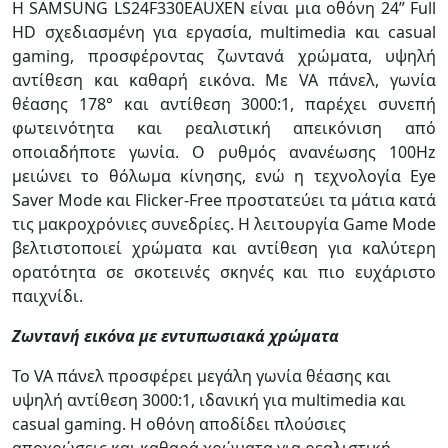
Η SAMSUNG LS24F330EAUXEN είναι μια οθόνη 24” Full
HD σχεδιασμένη για εργασία, multimedia και casual
gaming, προσφέροντας ζωντανά χρώματα, υψηλή
αντίθεση και καθαρή εικόνα. Με VA πάνελ, γωνία
θέασης 178° και αντίθεση 3000:1, παρέχει συνεπή
φωτεινότητα και ρεαλιστική απεικόνιση από
οποιαδήποτε γωνία. Ο ρυθμός ανανέωσης 100Hz
μειώνει το θόλωμα κίνησης, ενώ η τεχνολογία Eye
Saver Mode και Flicker-Free προστατεύει τα μάτια κατά
τις μακροχρόνιες συνεδρίες. Η λειτουργία Game Mode
βελτιστοποιεί χρώματα και αντίθεση για καλύτερη
ορατότητα σε σκοτεινές σκηνές και πιο ευχάριστο
παιχνίδι.
Ζωντανή εικόνα με εντυπωσιακά χρώματα
Το VA πάνελ προσφέρει μεγάλη γωνία θέασης και
υψηλή αντίθεση 3000:1, ιδανική για multimedia και
casual gaming. Η οθόνη αποδίδει πλούσιες
αποχρώσεις και καθαρά χρώματα για ρεαλιστική