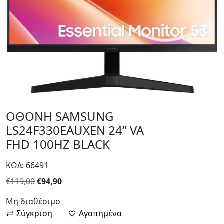
ΟΘΟΝΗ SAMSUNG
LS24F330EAUXEN 24” VA
FHD 100HZ BLACK
ΚΩΔ: 66491
Original
Η
€
119,00
€
94,90
price
τρέχουσα
Μη διαθέσιμο
was:
τιμή
Σύγκριση
Αγαπημένα
€119,00.
είναι: