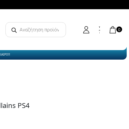
Products
search
0
ΙΡΙ!!!
lains PS4