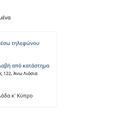
μένα
μέσω τηλεφώνου
λαβή από κατάστημα
 122, Άνω Λιόσια
λάδα κ' Κύπρο