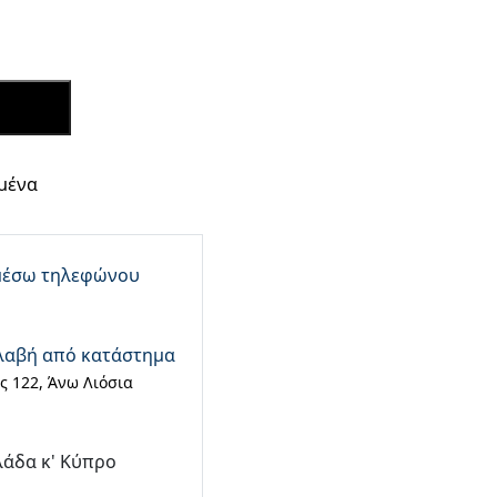
 ΤΩΡΑ
μένα
μέσω τηλεφώνου
λαβή από κατάστημα
 122, Άνω Λιόσια
λάδα κ' Κύπρο