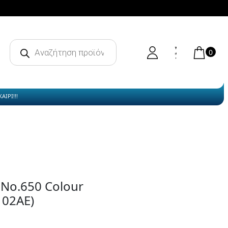
Products
search
0
ΙΡΙ!!!
 No.650 Colour
102AE)