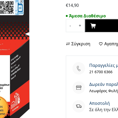
€
14,90
Άμεσα Διαθέσιμο
ΑΓΟΡΑΣΕ
-
+
HP
Μελάνι
Inkjet
Σύγκριση
Αγαπη
No.650
Colour
(CZ102AE)
Παραγγελίες 
(HPCZ102AE)
21 6700 6366
ποσότητα
Δωρεάν παρα
Λεωφόρος Φυλής
Aποστολή
Σε όλη την Ελ