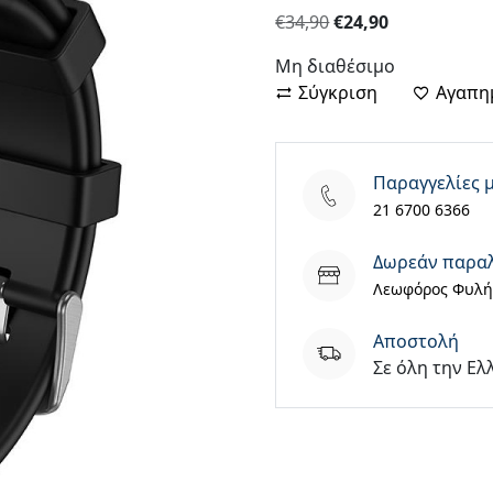
Original
Η
€
34,90
€
24,90
price
τρέχουσα
Μη διαθέσιμο
was:
τιμή
Σύγκριση
Αγαπη
€34,90.
είναι:
€24,90.
Παραγγελίες 
21 6700 6366
Δωρεάν παρα
Λεωφόρος Φυλής
Aποστολή
Σε όλη την Ελ