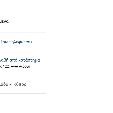
μένα
μέσω τηλεφώνου
λαβή από κατάστημα
 122, Άνω Λιόσια
λάδα κ' Κύπρο