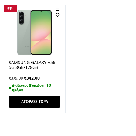
9%
SAMSUNG GALAXY A56
5G 8GB/128GB
AWESOME OLIVE
Original
Η
€
342,00
€
379,00
price
τρέχουσα
Διαθέσιμο (Παράδοση 1-3
was:
τιμή
ημέρες)
€379,00.
είναι:
ΑΓΟΡΑΣΕ ΤΩΡΑ
€342,00.