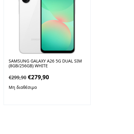
SAMSUNG GALAXY A26 5G DUAL SIM
(8GB/256GB) WHITE
Original
Η
€
279,90
€
299,90
price
τρέχουσα
Μη διαθέσιμο
was:
τιμή
€299,90.
είναι:
€279,90.