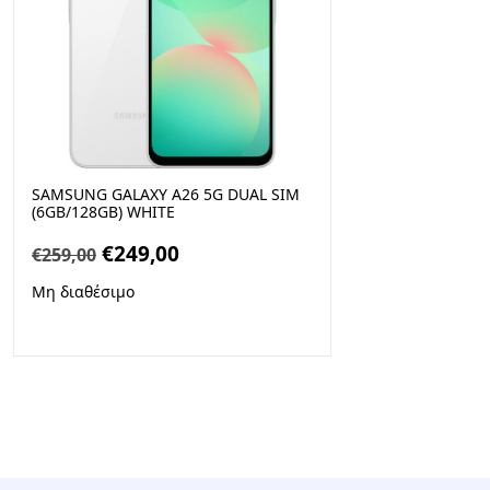
SAMSUNG GALAXY A26 5G DUAL SIM
(6GB/128GB) WHITE
Original
Η
€
249,00
€
259,00
price
τρέχουσα
Μη διαθέσιμο
was:
τιμή
€259,00.
είναι:
€249,00.