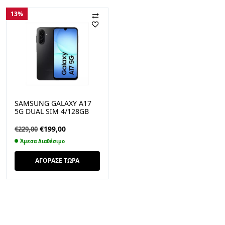
13%
SAMSUNG GALAXY A17
5G DUAL SIM 4/128GB
BLACK
Original
Η
€
199,00
€
229,00
price
τρέχουσα
Άμεσα Διαθέσιμο
was:
τιμή
€229,00.
είναι:
ΑΓΟΡΑΣΕ ΤΩΡΑ
€199,00.