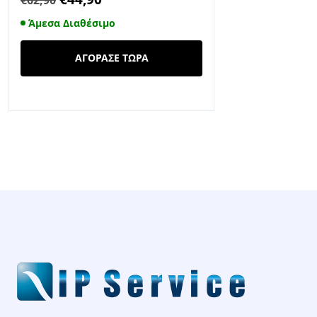
price
τρέχουσα
Άμεσα Διαθέσιμο
was:
τιμή
€62,90.
είναι:
ΑΓΟΡΑΣΕ ΤΩΡΑ
€44,90.