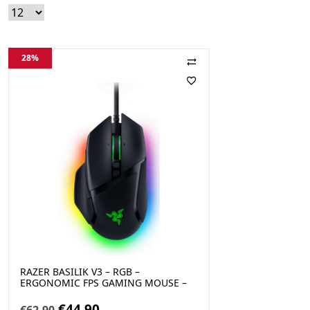
28%
RAZER BASILIK V3 – RGB –
ERGONOMIC FPS GAMING MOUSE –
WIRED – OPTICAL SWITCHES ( RZ01-
04000100-R3M1)
Original
Η
€
44,90
€
62,90