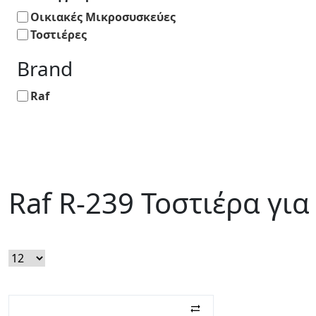
Οικιακές Μικροσυσκεύες
Τοστιέρες
Brand
Raf
Raf R-239 Τοστιέρα γι