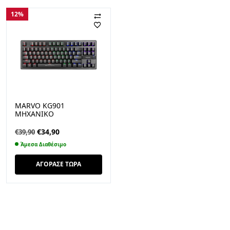
12%
MARVO KG901
ΜΗΧΑΝΙΚΟ
ΠΛΗΚΤΡΟΛΟΓΙΟ
GAMING
Original
Η
€
34,90
€
39,90
price
τρέχουσα
Άμεσα Διαθέσιμο
was:
τιμή
€39,90.
είναι:
ΑΓΟΡΑΣΕ ΤΩΡΑ
€34,90.