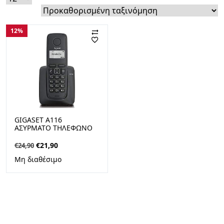
12%
GIGASET A116
ΑΣΎΡΜΑΤΟ ΤΗΛΈΦΩΝΟ
ΜΕ ΕΛΛΗΝΙΚΌ ΜΕΝΟΎ
ΜΑΎΡΟ
Original
Η
€
21,90
€
24,90
price
τρέχουσα
Μη διαθέσιμο
was:
τιμή
€24,90.
είναι:
€21,90.