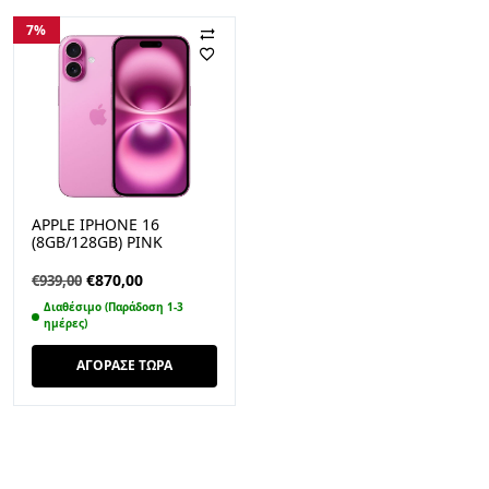
7%
APPLE IPHONE 16
(8GB/128GB) PINK
Original
Η
€
870,00
€
939,00
price
τρέχουσα
Διαθέσιμο (Παράδοση 1-3
was:
τιμή
ημέρες)
€939,00.
είναι:
ΑΓΟΡΑΣΕ ΤΩΡΑ
€870,00.