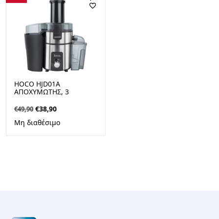
HOCO HJD01A
ΑΠΟΧΥΜΩΤΗΣ, 3
ΤΑΧΥΤΗΤΕΣ, 500ML,
400W
Original
Η
€
38,90
€
49,90
price
τρέχουσα
Μη διαθέσιμο
was:
τιμή
€49,90.
είναι:
€38,90.