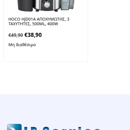
HOCO HJD01A ΑΠΟΧΥΜΩΤΗΣ, 3
ΤΑΧΥΤΗΤΕΣ, 500ML, 400W
Original
Η
€
38,90
€
49,90
price
τρέχουσα
Μη διαθέσιμο
was:
τιμή
€49,90.
είναι:
€38,90.