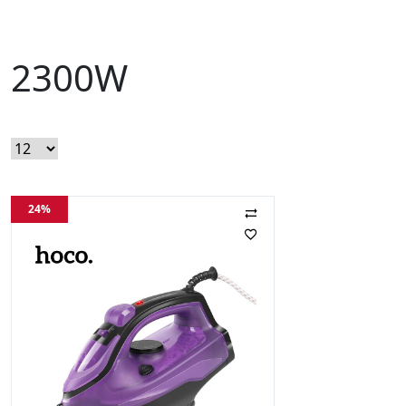
2300W
24%