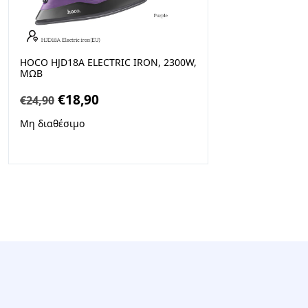
HOCO HJD18A ELECTRIC IRON, 2300W,
ΜΩΒ
Original
Η
€
18,90
€
24,90
price
τρέχουσα
Μη διαθέσιμο
was:
τιμή
€24,90.
είναι:
€18,90.