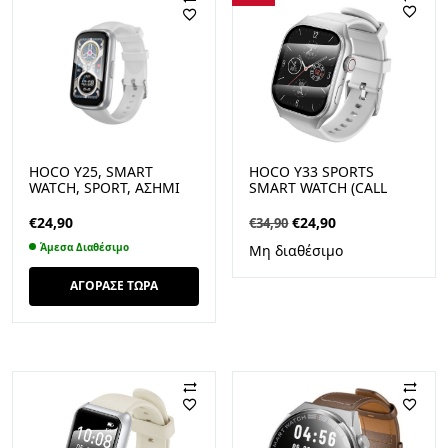
HOCO Y25, SMART
HOCO Y33 SPORTS
WATCH, SPORT, ΑΣΗΜΙ
SMART WATCH (CALL
VERSION), ΑΣΗΜΙ
Original
Η
€
24,90
€
24,90
€
34,90
price
τρέχουσα
Άμεσα Διαθέσιμο
Μη διαθέσιμο
was:
τιμή
€34,90.
είναι:
ΑΓΟΡΑΣΕ ΤΩΡΑ
€24,90.