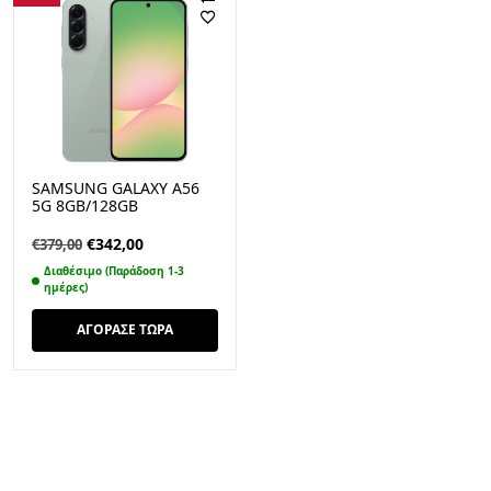
SAMSUNG GALAXY A56
5G 8GB/128GB
AWESOME OLIVE
Original
Η
€
342,00
€
379,00
price
τρέχουσα
Διαθέσιμο (Παράδοση 1-3
was:
τιμή
ημέρες)
€379,00.
είναι:
ΑΓΟΡΑΣΕ ΤΩΡΑ
€342,00.