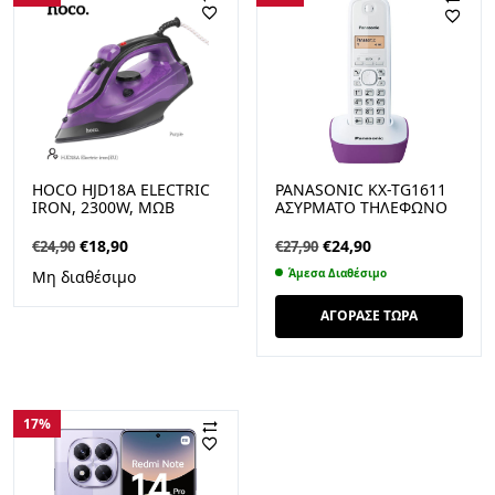
HOCO HJD18A ELECTRIC
PANASONIC KX-TG1611
IRON, 2300W, ΜΩΒ
ΑΣΎΡΜΑΤΟ ΤΗΛΈΦΩΝΟ
ΜΕ ΕΛΛΗΝΙΚΌ ΜΕΝΟΎ
ΛΕΥΚΌ-ΜΏΒ
Original
Η
Original
Η
€
18,90
€
24,90
€
24,90
€
27,90
price
τρέχουσα
price
τρέχουσα
Άμεσα Διαθέσιμο
Μη διαθέσιμο
was:
τιμή
was:
τιμή
€24,90.
είναι:
€27,90.
είναι:
ΑΓΟΡΑΣΕ ΤΩΡΑ
€18,90.
€24,90.
17%