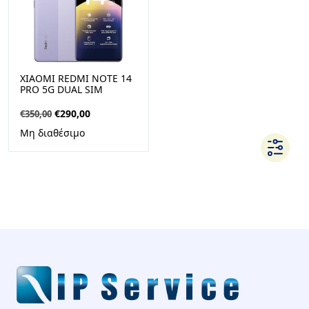
XIAOMI REDMI NOTE 14
PRO 5G DUAL SIM
(8GB/256GB) LAVENDER
PURPLE
Original
Η
€
290,00
€
350,00
price
τρέχουσα
Μη διαθέσιμο
was:
τιμή
€350,00.
είναι:
€290,00.