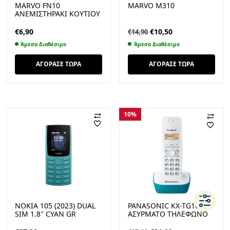
MARVO FN10
MARVO M310
ΑΝΕΜΙΣΤΗΡΑΚΙ ΚΟΥΤΙΟΥ
ΜΕ ΜΠΛΕ LED
Original
Η
€
6,90
€
10,50
€
14,90
price
τρέχουσα
Άμεσα Διαθέσιμο
Άμεσα Διαθέσιμο
was:
τιμή
€14,90.
είναι:
ΑΓΟΡΑΣΕ ΤΩΡΑ
ΑΓΟΡΑΣΕ ΤΩΡΑ
€10,50.
10%
NOKIA 105 (2023) DUAL
PANASONIC KX-TG1611
SIM 1.8″ CYAN GR
ΑΣΎΡΜΑΤΟ ΤΗΛΈΦΩΝΟ
ΜΕ ΕΛΛΗΝΙΚΌ ΜΕΝΟΎ