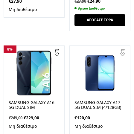
ΛΕΥΚΌ-ΜΠΛΈ
Original
Η
€
27,90
€
24,90
€
27,90
price
τρέχουσα
Άμεσα Διαθέσιμο
Μη διαθέσιμο
was:
τιμή
€27,90.
είναι:
ΑΓΟΡΑΣΕ ΤΩΡΑ
€24,90.
8%
SAMSUNG GALAXY A16
SAMSUNG GALAXY A17
5G DUAL SIM
5G DUAL SIM (4/128GB)
(4GB/128GB) BLUE BLACK
ΜΠΛΕ GRADE A
Original
Η
€
229,00
€
120,00
€
249,00
price
τρέχουσα
Μη διαθέσιμο
Μη διαθέσιμο
was:
τιμή