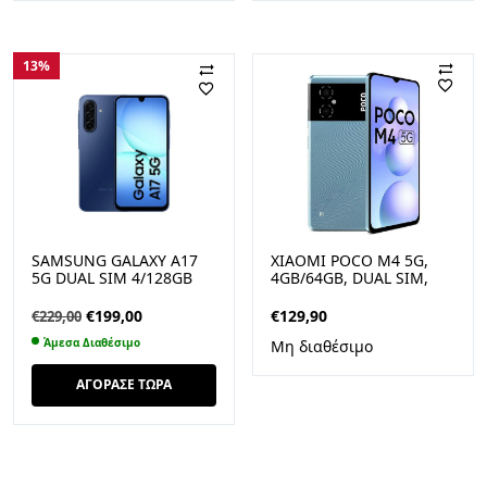
€249,00.
είναι:
€229,00.
13%
SAMSUNG GALAXY A17
XIAOMI POCO M4 5G,
5G DUAL SIM 4/128GB
4GB/64GB, DUAL SIM,
BLUE
NFC, COOL BLUE
Original
Η
€
199,00
€
129,90
€
229,00
price
τρέχουσα
Άμεσα Διαθέσιμο
Μη διαθέσιμο
was:
τιμή
€229,00.
είναι:
ΑΓΟΡΑΣΕ ΤΩΡΑ
€199,00.