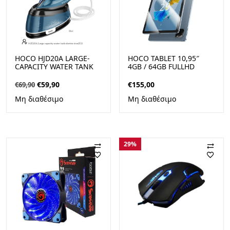
HOCO HJD20A LARGE-
HOCO TABLET 10,95″
CAPACITY WATER TANK
4GB / 64GB FULLHD
ELECTRIC IRON, 2800W,
ADROID 14 HI12 ISLAND
1.6LT, ΜΠΛΕ
BLUE
Original
Η
€
59,90
€
155,00
€
69,90
price
τρέχουσα
Μη διαθέσιμο
Μη διαθέσιμο
was:
τιμή
€69,90.
είναι:
€59,90.
29%