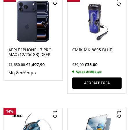
APPLE IPHONE 17 PRO
CMIK MK-8895 BLUE
MAX (12/256GB) DEEP
BLUE
Original
Η
Original
Η
€
1,497,90
€
35,00
€
1,650,00
€
39,90
price
τρέχουσα
price
τρέχουσα
Άμεσα Διαθέσιμο
Μη διαθέσιμο
was:
τιμή
was:
τιμή
€1,650,00.
είναι:
€39,90.
είναι:
ΑΓΟΡΑΣΕ ΤΩΡΑ
€1,497,90.
€35,00.
14%