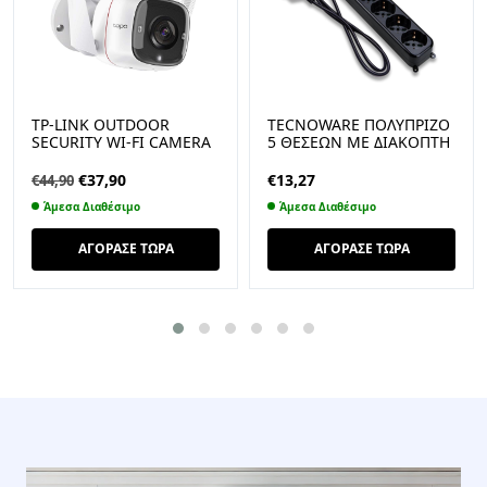
TP-LINK OUTDOOR
TECNOWARE ΠΟΛΎΠΡΙΖΟ
SECURITY WI-FI CAMERA
5 ΘΈΣΕΩΝ ΜΕ ΔΙΑΚΌΠΤΗ
TAPO C310 (TAPO C310)
27-FMP5GIG
(TPC310)
Original
Η
€
37,90
€
13,27
€
44,90
price
τρέχουσα
Άμεσα Διαθέσιμο
Άμεσα Διαθέσιμο
was:
τιμή
€44,90.
είναι:
ΑΓΟΡΑΣΕ ΤΩΡΑ
ΑΓΟΡΑΣΕ ΤΩΡΑ
€37,90.