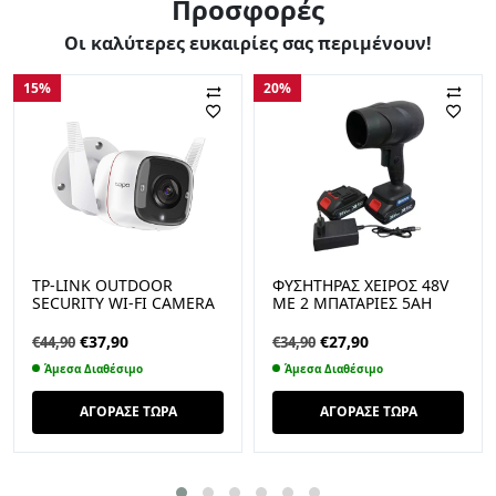
Προσφορές
Οι καλύτερες ευκαιρίες σας περιμένουν!
15%
20%
TP-LINK OUTDOOR
ΦΥΣΗΤΉΡΑΣ ΧΕΙΡΌΣ 48V
SECURITY WI-FI CAMERA
ΜΕ 2 ΜΠΑΤΑΡΊΕΣ 5AH
TAPO C310 (TAPO C310)
(TPC310)
Original
Η
Original
Η
€
37,90
€
27,90
€
44,90
€
34,90
price
τρέχουσα
price
τρέχουσα
Άμεσα Διαθέσιμο
Άμεσα Διαθέσιμο
was:
τιμή
was:
τιμή
€44,90.
είναι:
€34,90.
είναι:
ΑΓΟΡΑΣΕ ΤΩΡΑ
ΑΓΟΡΑΣΕ ΤΩΡΑ
€37,90.
€27,90.