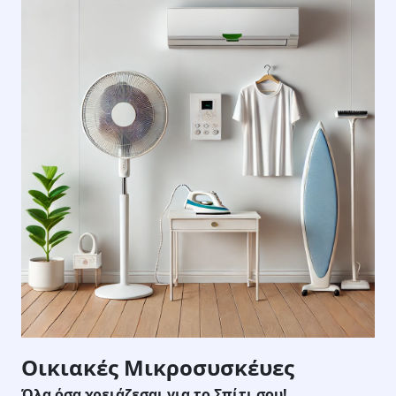
Οικιακές Μικροσυσκέυες
Όλα όσα χρειάζεσαι για το Σπίτι σου!